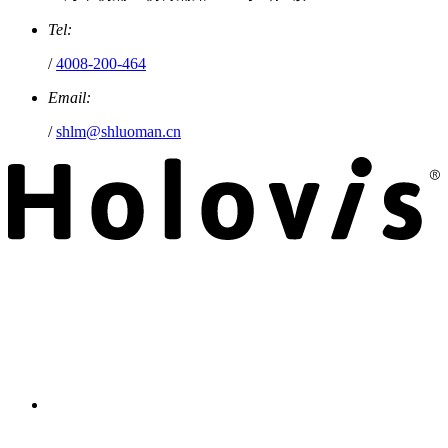
Tel:
/
4008-200-464
Email:
/
shlm@shluoman.cn