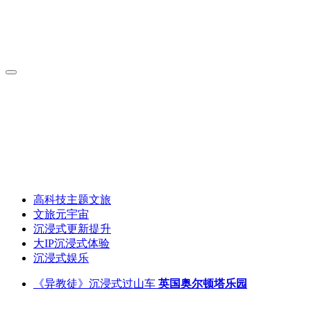
高科技主题文旅
文旅元宇宙
沉浸式更新提升
大IP沉浸式体验
沉浸式娱乐
《异教徒》沉浸式过山车
英国奥尔顿塔乐园