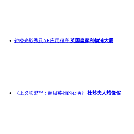
钟楼光影秀及AR应用程序
英国皇家利物浦大厦
《正义联盟™：超级英雄的召唤》
杜莎夫人蜡像馆