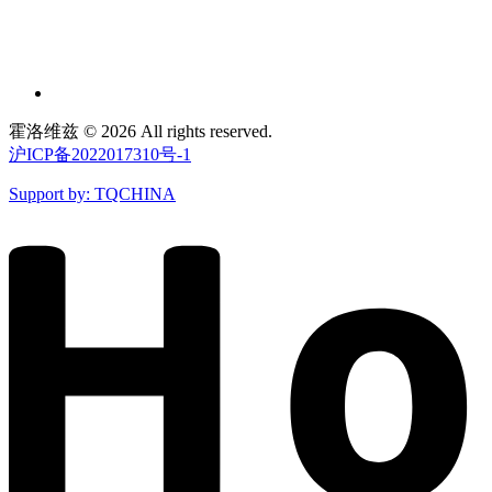
霍洛维兹 © 2026 All rights reserved.
沪ICP备2022017310号-1
Support by: TQCHINA