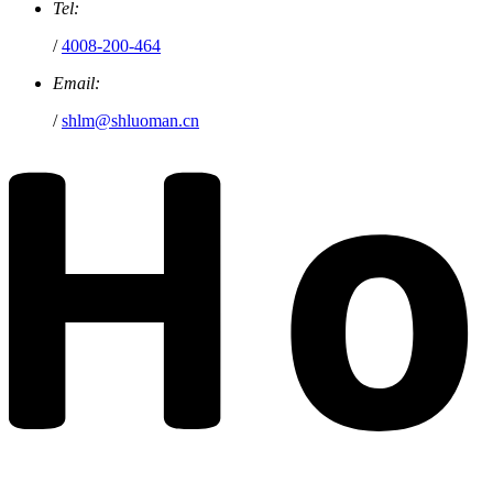
Tel:
/
4008-200-464
Email:
/
shlm@shluoman.cn