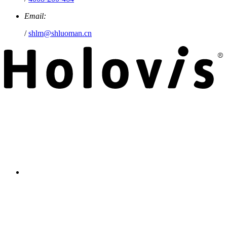
Email:
/
shlm@shluoman.cn