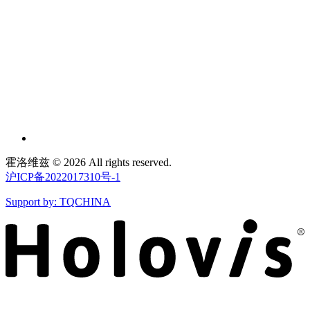
霍洛维兹 © 2026 All rights reserved.
沪ICP备2022017310号-1
Support by: TQCHINA